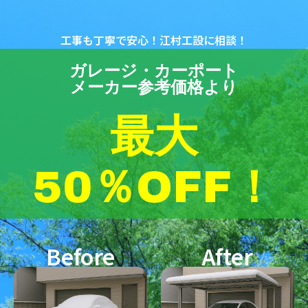
工事も丁寧で安心！江村工設に相談！
ガレージ・カーポート
メーカー参考価格より
最大
50％OFF！
Before
After