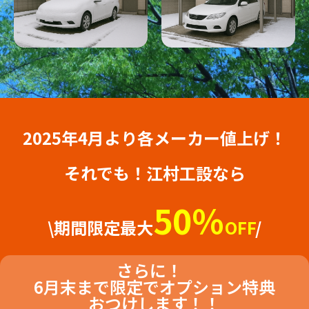
2025年4月より各メーカー値上げ！
それでも！江村工設なら
50％
\期間限定
最大
OFF
/
さらに！
6月末まで限定でオプション特典
おつけします！！